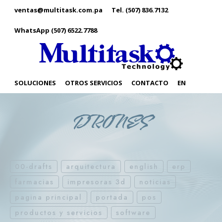
ventas@multitask.com.pa
Tel. (507) 836.7132
WhatsApp (507) 6522.7788
SOLUCIONES
OTROS SERVICIOS
CONTACTO
EN
DRONES
00-drafts
arquitectura
english
erp
farmacias
impresoras 3d
noticias
pagina principal
portada
pos
productos y servicios
software