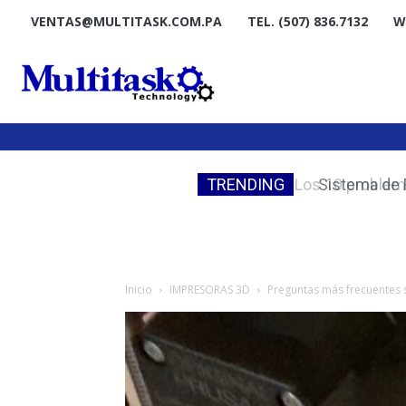
VENTAS@MULTITASK.COM.PA
TEL. (507) 836.7132
W
TRENDING
Sistema de F
Inicio
IMPRESORAS 3D
Preguntas más frecuentes 