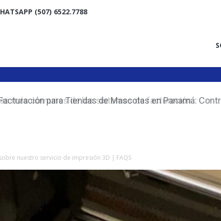
HATSAPP (507) 6522.7788
S
acturación para Tiendas de Mascotas en Panamá: Contro
e Inventario de Forma Inteligente
sobre nuestro servicio de impresión 3D | FAQS