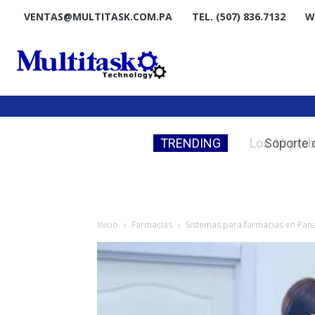
VENTAS@MULTITASK.COM.PA
TEL. (507) 836.7132
W
TRENDING
Los 10 probl
Inicio
Farmacias
Sistemas para farmacias en Pa