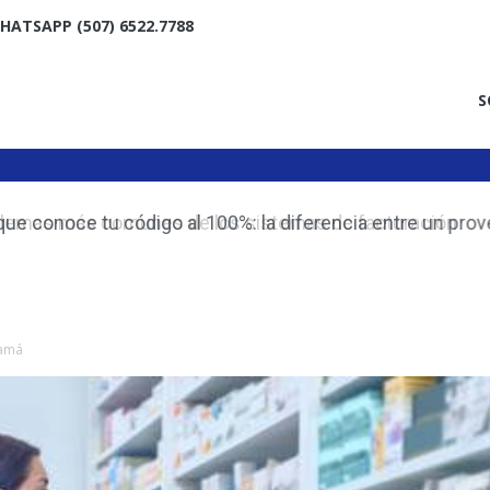
HATSAPP (507) 6522.7788
S
emas más comunes de los sistemas de facturación
namá