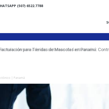
HATSAPP (507) 6522.7788
S
acturación para Tiendas de Mascotas en Panamá: Contro
e Inventario de Forma Inteligente
tectónico | Panamá