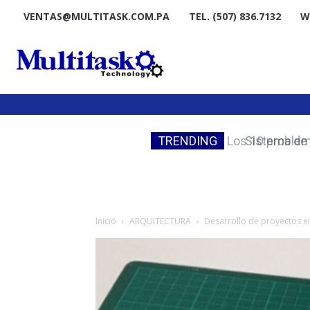
VENTAS@MULTITASK.COM.PA
TEL. (507) 836.7132
W
TRENDING
Sistema de F
Inicio
ARQUITECTURA
Desarrollo de proyectos 