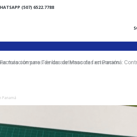
HATSAPP (507) 6522.7788
S
acturación para Tiendas de Mascotas en Panamá: Contro
e Inventario de Forma Inteligente
en Panamá