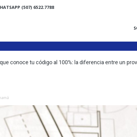
HATSAPP (507) 6522.7788
S
lemas más comunes de los sistemas de facturación
ue conoce tu código al 100%: la diferencia entre un prov
facturación común y nosotros
anamá