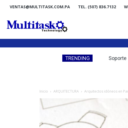
VENTAS@MULTITASK.COM.PA
TEL. (507) 836.7132
W
TRENDING
Los 10 prob
Soporte q
Inicio
ARQUITECTURA
Arquitectos idóneos en P